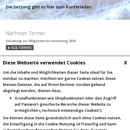
Die Satzung gibt es hier zum Runterladen:
Nächster Termin
Einladung zur Mitgliederversammlung 2026
ALLE TERMINE
Bilder
Diese Webseite verwendet Cookies
X
Um die Inhalte und Möglichkeiten dieser Seite ideal für Sie
nutzbar zu machen, möchten wir gerne Cookies setzen: Diese
kleinen Dateien, die auf Ihrem Rechner vorübergehend
ALLE BILDER
abgelegt werden, dienen dazu,
Grundfunktionen wie Shopfunktionen oder den Zugriff
Aktuelles
auf Passwort-gesicherte Bereiche dieser Website zu
Einladung zur Mitgliederversammlung 2026
ermöglichen („technisch notwendige Cookies“).
ALLE BEITRÄGE
Sie können diese Seite grundsätzlich auch ohne Cookies nutzen,
die Einwilligung in die Cookie-Nutzung ist freiwillig und kann
Villinger-Hexenlied